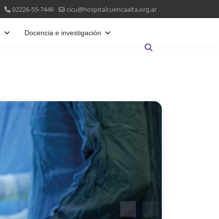
02226-55-7446
cicu@hospitalcuencaalta.org.ar
s
Docencia e investigación
Buscar