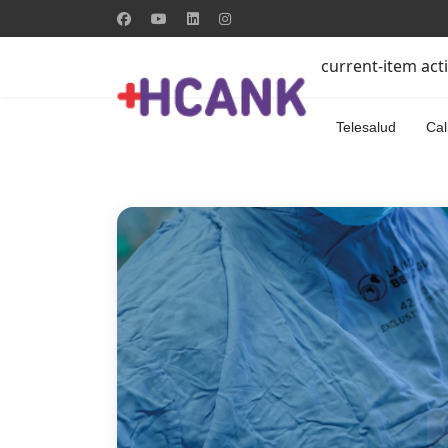
current-item act
Telesalud
Cal