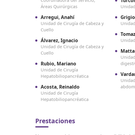
Turcon
Coordinadora del Servicio,
Áreas Quirúrgicas
Unidad
Arregui, Anahí
Grigio
Unidad de Cirugía de Cabeza y
Unidad
Cuello
Tomaz
Álvarez, Ignacio
Unidad
Unidad de Cirugía de Cabeza y
Matta
Cuello
Unidad
Rubio, Mariano
digest
Unidad de Cirugía
Varda
Hepatobiliopancréatica
Unidad
Acosta, Reinaldo
abdom
Unidad de Cirugía
Hepatobiliopancréatica
Prestaciones