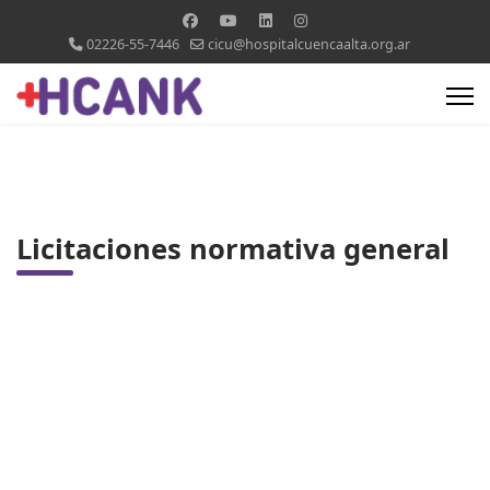
02226-55-7446
cicu@hospitalcuencaalta.org.ar
Licitaciones normativa general