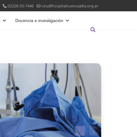
02226-55-7446
cicu@hospitalcuencaalta.org.ar
s
Docencia e investigación
Buscar