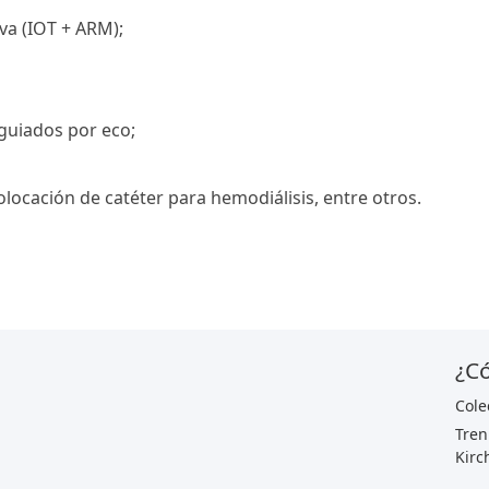
iva (IOT + ARM);
 guiados por eco;
olocación de catéter para hemodiálisis, entre otros.
¿Có
Cole
Tren
Kirc