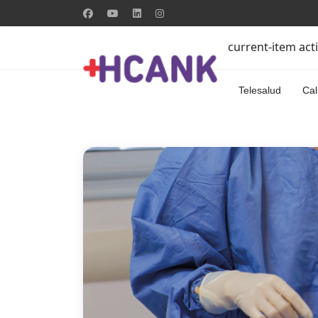
current-item act
Telesalud
Cal