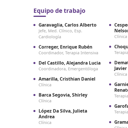
Equipo de trabajo
Garavaglia, Carlos Alberto
Cespe
Nelso
Jefe, Med. Clínico, Esp.
Clínica
Cardiología
Choqu
Correger, Enrique Rubén
Terapi
Coordinador, Terapia Intensiva
Demat
Del Castillo, Alejandra Lucia
Javier
Coordinadora, Emergentóloga
Clínica
Amarilla, Cristhian Daniel
Garnie
Clínica
Renat
Barca Segovia, Shirley
Terapi
Clínica
Garof
López Da Silva, Julieta
Terapi
Andrea
Grama
Clínica
Clínica