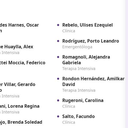
des Harnes, Oscar
Rebelo, Ulises Ezequiel
n
Clínica
Rodríguez, Porto Leandro
e Huaylla, Alex
Emergentóloga
a Intensiva
Romagnoli, Alejandra
tei Moccia, Federico
Gabriela
Terapia Intensiva
Rondon Hernández, Amilkar
r Villar, Gerardo
David
o
Terapia Intensiva
a Intensiva
Rugeroni, Carolina
ani, Lorena Regina
Clínica
a Intensiva
Salto, Facundo
jo, Brenda Soledad
Clínica