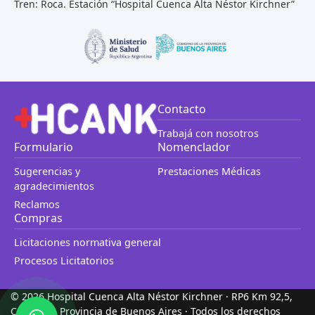
Tren: Roca. Estación “Hospital Cuenca Alta Néstor Kirchner”
Contacto
Trabajá con nosotros
Formulario
Nomenclador
Sugerencias y
Prestaciones Médicas
agradecimientos
Reclamos
Compras
Licitaciones normativa general
Procesos Licitatorios
© 2026 Hospital Cuenca Alta Néstor Kirchner · RP6 Km 92,5,
Cañuelas, Provincia de Buenos Aires · Todos los derechos